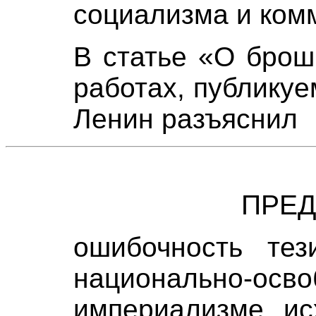
социализма и ком
В статье «О брош
работах, публику
Ленин разъяснил
ПРЕ
ошибочность тез
национально-осво
империализме, ис