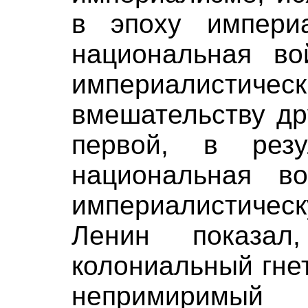
в эпоху импери
национальная во
империалистическ
вмешательству др
первой, в резу
национальная в
империалистиче
Ленин показал
колониальный гне
непримиримый