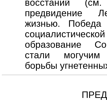
восстаний (см
предвидение Л
жизнью. Победа 
социалистиче
образование Сов
стали могучим
борьбы угнетенны
ПРЕ