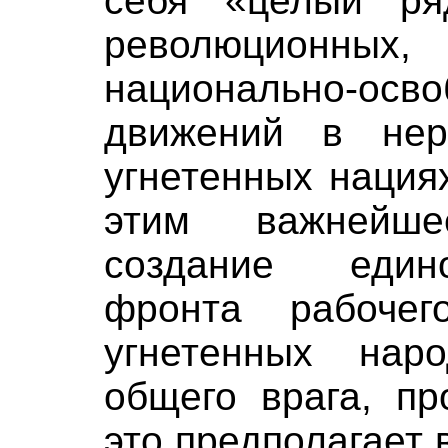
себя «целый ря
революционн
национально-осво
движений в нер
угнетенных нациях
этим важнейш
создание един
фронта рабоче
угнетенных нар
общего врага, пр
это предполагает