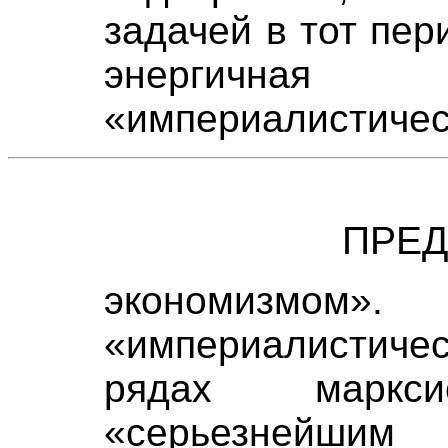
задачей в тот пер
энергичн
«империалистиче
ПРЕ
экономизмом»
«империалистиче
рядах марк
«серьезнейши